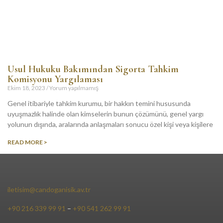
Usul Hukuku Bakımından Sigorta Tahkim
Komisyonu Yargılaması
Ekim 18, 2023
Yorum yapılmamış
Genel itibariyle tahkim kurumu, bir hakkın temini hususunda
uyuşmazlık halinde olan kimselerin bunun çözümünü, genel yargı
yolunun dışında, aralarında anlaşmaları sonucu özel kişi veya kişilere
READ MORE >
iletisim@candoganisik.av.tr
+90 216 339 99 91
–
+90 541 262 99 91