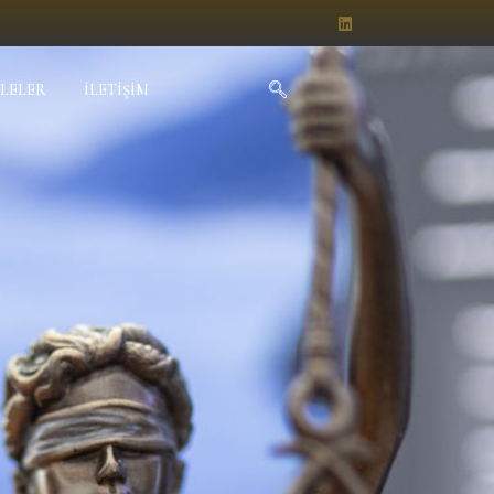
LELER
İLETIŞIM