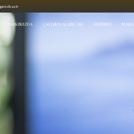
anisik.av.tr
HAKKIMIZDA
ÇALIŞMA ALANLARI
EKIBIMIZ
MAKA