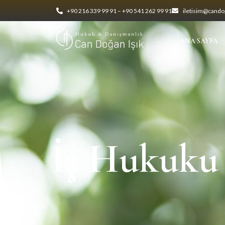
+90 216 339 99 91 – +90 541 262 99 91
iletisim@candog
ANA SAYFA
İş Hukuku