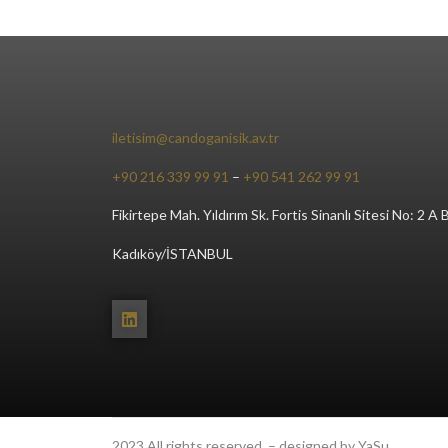
iletisim@candoganisik.av.tr
+90 216 339 99 91
–
+90 541 262 99 91
Fikirtepe Mah. Yıldırım Sk. Fortis Sinanlı Sitesi No: 2 A 
Kadıköy/İSTANBUL
2023 All rights reserved. – designed by YaSu