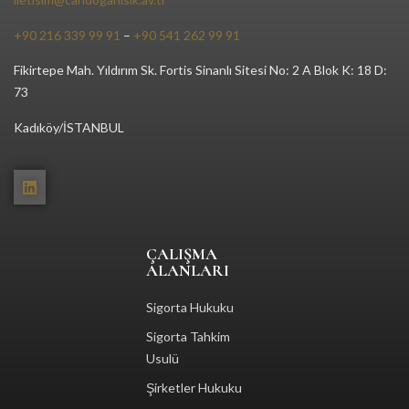
+90 216 339 99 91
–
+90 541 262 99 91
Fikirtepe Mah. Yıldırım Sk. Fortis Sinanlı Sitesi No: 2 A Blok K: 18 D:
73
Kadıköy/İSTANBUL
ÇALIŞMA
ALANLARI
Sigorta Hukuku
Sigorta Tahkim
Usulü
Şirketler Hukuku