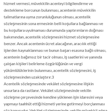
hizmet vermesi, müvekkilin acenteyi bilgilendirme ve
destekleme borcunun bulunması, acentenin müvekkilin
talimatlarına uyma zorunluluğunun olması, acentelik
sözleşmesinin sona ermesinin belli koşullara bağlanması ve
bu koşullara uyulmaması durumunda yaptırımların doğması
bakımından, acentelik sözleşmesini hizmet sözleşmesine
benzer. Ancak acentenin ücret alacağının, aracılık ettiği
işlerden kaynaklanması ve bunun başarı esasına bağlı olması,
acentenin bağımsız bir tacir olması, iş saatlerini ve yanında
çalışan kişileri belirleme özgürlüğünün ve vergi
yükümlülüklerinin bulunması, acentelik sözleşmesini, iş
sözleşmesinden uzaklaştırır.3
Acentelik sözleşmesinde vekâlet sözleşmesine ilişkin
unsurlara da rastlanır. Vekâlet sözleşmesinde vekilin
sözleşme çerçevesinde kendine yüklenen işin idaresini veya
yapmayı taahhüt ettiği hizmeti yerine getirmeyi borçlanması
söz konusudur. Vekâlet sözleşmesinde, vekilin müvekkil adına