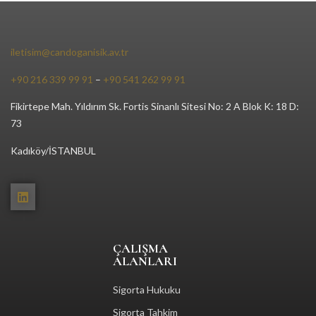
iletisim@candoganisik.av.tr
+90 216 339 99 91
–
+90 541 262 99 91
Fikirtepe Mah. Yıldırım Sk. Fortis Sinanlı Sitesi No: 2 A Blok K: 18 D:
73
Kadıköy/İSTANBUL
ÇALIŞMA
ALANLARI
Sigorta Hukuku
Sigorta Tahkim