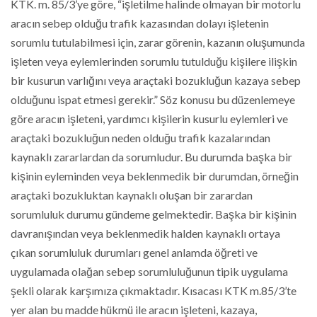
KTK. m. 85/3’ye göre, “işletilme halinde olmayan bir motorlu
aracın sebep olduğu trafik kazasından dolayı işletenin
sorumlu tutulabilmesi için, zarar görenin, kazanın oluşumunda
işleten veya eylemlerinden sorumlu tutulduğu kişilere ilişkin
bir kusurun varlığını veya araçtaki bozukluğun kazaya sebep
olduğunu ispat etmesi gerekir.” Söz konusu bu düzenlemeye
göre aracın işleteni, yardımcı kişilerin kusurlu eylemleri ve
araçtaki bozukluğun neden olduğu trafik kazalarından
kaynaklı zararlardan da sorumludur. Bu durumda başka bir
kişinin eyleminden veya beklenmedik bir durumdan, örneğin
araçtaki bozukluktan kaynaklı oluşan bir zarardan
sorumluluk durumu gündeme gelmektedir. Başka bir kişinin
davranışından veya beklenmedik halden kaynaklı ortaya
çıkan sorumluluk durumları genel anlamda öğreti ve
uygulamada olağan sebep sorumluluğunun tipik uygulama
şekli olarak karşımıza çıkmaktadır. Kısacası KTK m.85/3’te
yer alan bu madde hükmü ile aracın işleteni, kazaya,