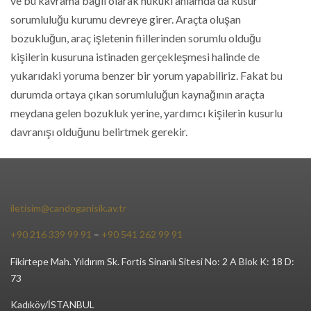
ve bu kavrama bağlı olarak hukuki anlamda da kusur
sorumluluğu kurumu devreye girer. Araçta oluşan
bozukluğun, araç işletenin fiillerinden sorumlu olduğu
kişilerin kusuruna istinaden gerçekleşmesi halinde de
yukarıdaki yoruma benzer bir yorum yapabiliriz. Fakat bu
durumda ortaya çıkan sorumluluğun kaynağının araçta
meydana gelen bozukluk yerine, yardımcı kişilerin kusurlu
davranışı olduğunu belirtmek gerekir.
iletisim@candoganisik.av.tr
+90 216 339 99 91
–
+90 541 262 99 91
Fikirtepe Mah. Yıldırım Sk. Fortis Sinanlı Sitesi No: 2 A Blok K: 18 D:
73
Kadıköy/İSTANBUL